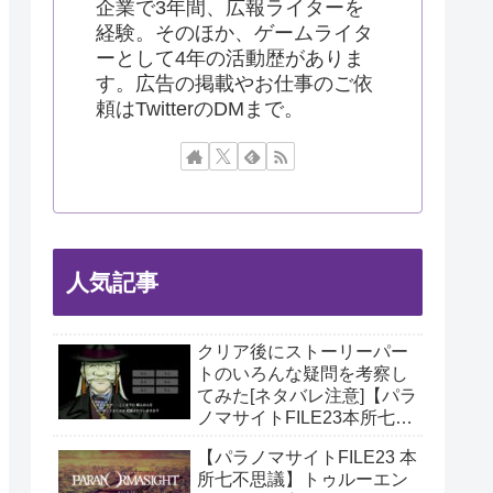
企業で3年間、広報ライターを
経験。そのほか、ゲームライタ
ーとして4年の活動歴がありま
す。広告の掲載やお仕事のご依
頼はTwitterのDMまで。
人気記事
クリア後にストーリーパー
トのいろんな疑問を考察し
てみた[ネタバレ注意]【パラ
ノマサイトFILE23本所七不
思議】
【パラノマサイトFILE23 本
所七不思議】トゥルーエン