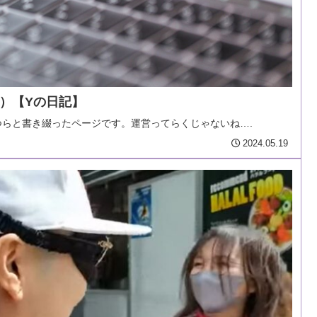
）【Yの日記】
らと書き綴ったページです。運営ってらくじゃないね….
2024.05.19