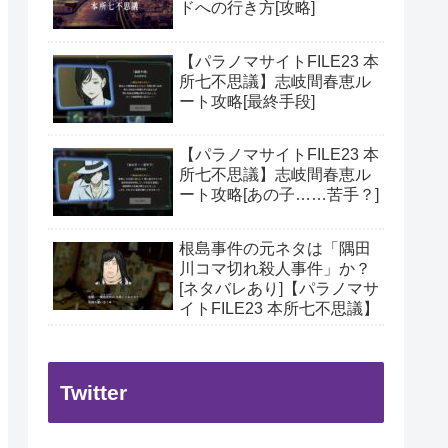
ドへの行き方[攻略]
【パラノマサイトFILE23 本
所七不思議】志岐間春恵ル
ート攻略[最終手段]
【パラノマサイトFILE23 本
所七不思議】志岐間春恵ル
ート攻略[あの子……苦手？]
根島事件の元ネタは「隅田
川コマ切れ殺人事件」か？
[ネタバレあり]【パラノマサ
イトFILE23 本所七不思議】
Twitter