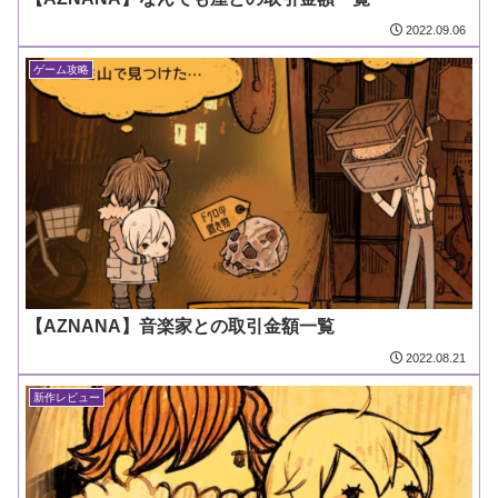
2022.09.06
ゲーム攻略
【AZNANA】音楽家との取引金額一覧
2022.08.21
新作レビュー