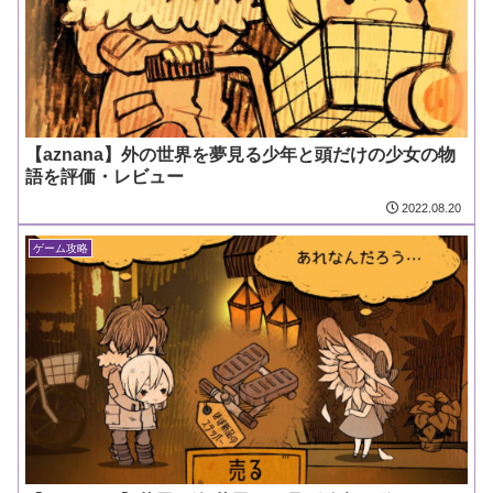
【aznana】外の世界を夢見る少年と頭だけの少女の物
語を評価・レビュー
2022.08.20
ゲーム攻略