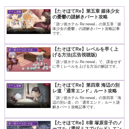
【たそほてRe】第五章 媒体少女
ゲーム攻略
の憂鬱の謎解きパート攻略
「誰ソ彼ホテル Re:newal」の第五章「媒
体少女の憂鬱」の謎解きパート攻略記事
です。
【たそほてRe】レベルを早く上
誰ソ彼ホテル[たそほてRe]
げる方法(広告視聴版)
「誰ソ彼ホテル Re:newal」で、課金せず
に早くレベルを上げる方法の解説です。
【たそほてRe】第四章 海辺の別
ゲーム攻略
レ道「通常エンド」ルート攻略
「誰ソ彼ホテル Re:newal」の第四章「海
辺の別レ道」の「通常エンド」ルート謎
解きパート攻略記事です。
【たそほてRe】8章 塚原音子のノ
誰ソ彼ホテル[たそほてRe]
ーマル（選択ミスでバッド）エン