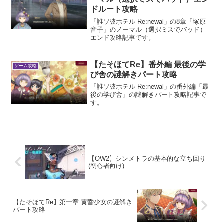
ドルート攻略
「誰ソ彼ホテル Re:newal」の8章「塚原
音子」のノーマル（選択ミスでバッド）
エンド攻略記事です。
【たそほてRe】番外編 最後の学
ゲーム攻略
び舎の謎解きパート攻略
「誰ソ彼ホテル Re:newal」の番外編「最
後の学び舎」の謎解きパート攻略記事で
す。
【OW2】シンメトラの基本的な立ち回り
(初心者向け)
【たそほてRe】第一章 黄昏少女の謎解き
パート攻略