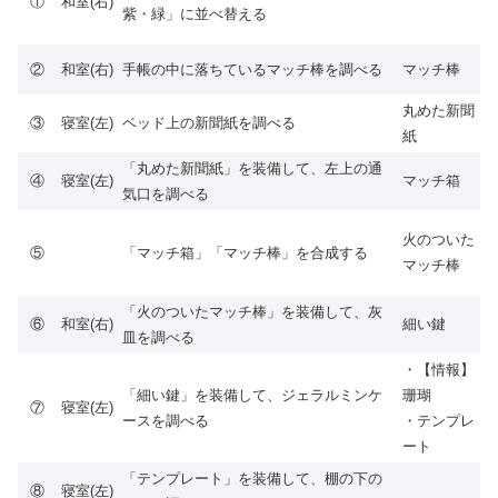
①
和室(右)
紫・緑」に並べ替える
②
和室(右)
手帳の中に落ちているマッチ棒を調べる
マッチ棒
丸めた新聞
③
寝室(左)
ベッド上の新聞紙を調べる
紙
「丸めた新聞紙」を装備して、左上の通
④
寝室(左)
マッチ箱
気口を調べる
火のついた
⑤
「マッチ箱」「マッチ棒」を合成する
マッチ棒
「火のついたマッチ棒」を装備して、灰
⑥
和室(右)
細い鍵
皿を調べる
・【情報】
「細い鍵」を装備して、ジェラルミンケ
珊瑚
⑦
寝室(左)
ースを調べる
・テンプレ
ート
「テンプレート」を装備して、棚の下の
⑧
寝室(左)