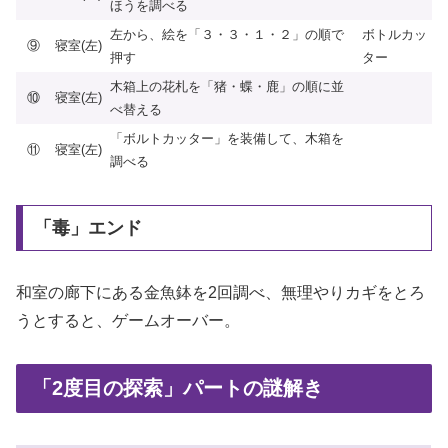
ほうを調べる
左から、絵を「３・３・１・２」の順で
ボトルカッ
⑨
寝室(左)
押す
ター
木箱上の花札を「猪・蝶・鹿」の順に並
⑩
寝室(左)
べ替える
「ボルトカッター」を装備して、木箱を
⑪
寝室(左)
調べる
「毒」エンド
和室の廊下にある金魚鉢を2回調べ、無理やりカギをとろ
うとすると、ゲームオーバー。
「2度目の探索」パートの謎解き