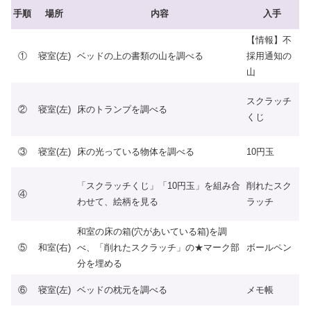
手順
場所
内容
入手
【情報】不
①
寝室(左)
ベッドの上の書類の山を調べる
採用通知の
山
スクラッチ
②
寝室(左)
床のトランプを調べる
くじ
③
寝室(左)
床の光っている物体を調べる
10円玉
「スクラッチくじ」「10円玉」を組み合
削れたスク
④
わせて、絵柄を見る
ラッチ
和室の床の箱(穴があいている箱)を調
⑤
和室(右)
べ、「削れたスクラッチ」の★マーク部
ボールペン
分を埋める
⑥
寝室(左)
ベッドの枕元を調べる
メモ帳