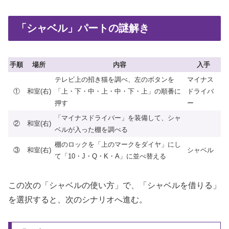
「シャベル」パートの謎解き
手順
場所
内容
入手
テレビ上の招き猫を調べ、左のボタンを
マイナス
①
和室(右)
「上・下・中・上・中・下・上」の順番に
ドライバ
押す
ー
「マイナスドライバー」を装備して、シャ
②
和室(右)
ベルが入った棚を調べる
棚のロックを「上のマークをダイヤ」にし
③
和室(右)
シャベル
て「10・J・Q・K・A」に並べ替える
この次の「シャベルの使い方」で、「シャベルを借りる」
を選択すると、次のシナリオへ進む。