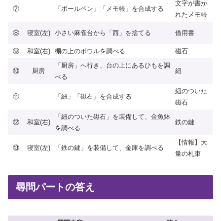
文字が書か
⑦
「ボールペン」「メモ帳」を合成する
れたメモ帳
⑧
寝室(左)
小さい麻雀台から「西」を捨てる
借用書
⑨
和室(右)
棚の上のボウルを調べる
磁石
「厨房」へ行き、台の上にあるひもを調
⑩
厨房
紐
べる
紐のついた
⑪
「紐」「磁石」を合成する
磁石
「紐のついた磁石」を装備して、金魚鉢
⑫
和室(右)
鉄の鍵
を調べる
【情報】大
⑬
寝室(左)
「鉄の鍵」を装備して、金庫を調べる
量の札束
尋問パートの答え