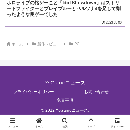
ホロライブの格ゲーこと「Idol Showdown」はストリ
ートファイターとブレイブルーとペルソナ4を足して割
ったような良ゲーでした
2023.05.06
ホーム
新作レビュー
PC
YsGameニュース
プライバシーポリシー
お問い合わせ
免責事項
© 2022 YsGameニュース.
メニュー
ホーム
検索
トップ
サイドバー