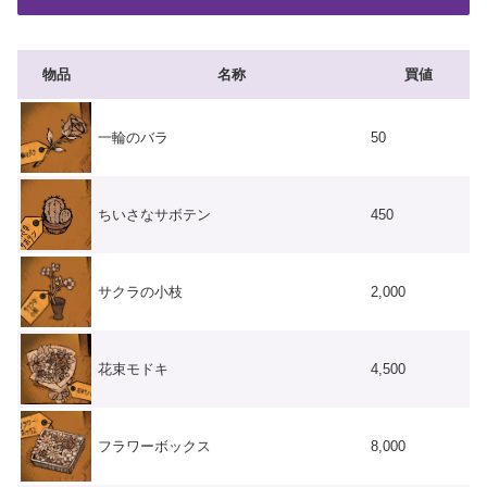
物品
名称
買値
一輪のバラ
50
ちいさなサボテン
450
サクラの小枝
2,000
花束モドキ
4,500
フラワーボックス
8,000