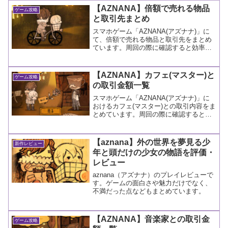
【AZNANA】倍額で売れる物品
ゲーム攻略
と取引先まとめ
スマホゲーム「AZNANA(アズナナ)」に
て、倍額で売れる物品と取引先をまとめ
ています。周回の際に確認すると効率が
あがるかもしれません。
【AZNANA】カフェ(マスター)と
ゲーム攻略
の取引金額一覧
スマホゲーム「AZNANA(アズナナ)」に
おけるカフェ(マスター)との取引内容をま
とめています。周回の際に確認すると効
率があがるかもしれません。
【aznana】外の世界を夢見る少
新作レビュー
年と頭だけの少女の物語を評価・
レビュー
aznana（アズナナ）のプレイレビューで
す。ゲームの面白さや魅力だけでなく、
不満だった点などもまとめています。
【AZNANA】音楽家との取引金
ゲーム攻略