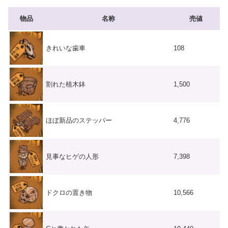
物品
名称
売値
きれいな歯車
108
割れた植木鉢
1,500
ほぼ新品のステッパー
4,776
見事なヒゲの人形
7,398
ドクロの置き物
10,566