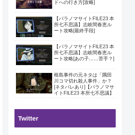
ドへの行き方[攻略]
【パラノマサイトFILE23 本
所七不思議】志岐間春恵ル
ート攻略[最終手段]
【パラノマサイトFILE23 本
所七不思議】志岐間春恵ル
ート攻略[あの子……苦手？]
根島事件の元ネタは「隅田
川コマ切れ殺人事件」か？
[ネタバレあり]【パラノマサ
イトFILE23 本所七不思議】
Twitter