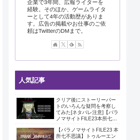
企業で3年間、広報ライターを
経験。そのほか、ゲームライタ
ーとして4年の活動歴がありま
す。広告の掲載やお仕事のご依
頼はTwitterのDMまで。
人気記事
クリア後にストーリーパー
トのいろんな疑問を考察し
てみた[ネタバレ注意]【パラ
ノマサイトFILE23本所七不
思議】
【パラノマサイトFILE23 本
所七不思議】トゥルーエン