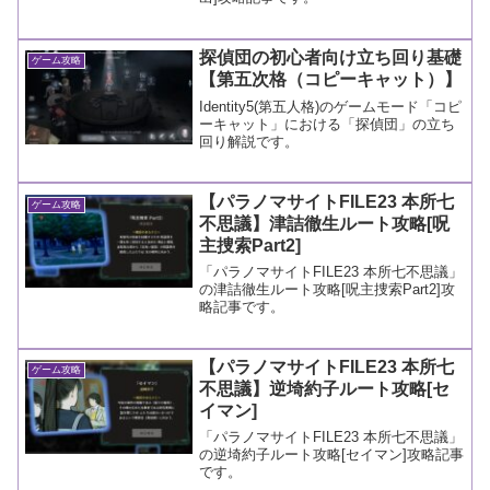
探偵団の初心者向け立ち回り基礎
ゲーム攻略
【第五次格（コピーキャット）】
Identity5(第五人格)のゲームモード「コピ
ーキャット」における「探偵団」の立ち
回り解説です。
【パラノマサイトFILE23 本所七
ゲーム攻略
不思議】津詰徹生ルート攻略[呪
主捜索Part2]
「パラノマサイトFILE23 本所七不思議」
の津詰徹生ルート攻略[呪主捜索Part2]攻
略記事です。
【パラノマサイトFILE23 本所七
ゲーム攻略
不思議】逆埼約子ルート攻略[セ
イマン]
「パラノマサイトFILE23 本所七不思議」
の逆埼約子ルート攻略[セイマン]攻略記事
です。