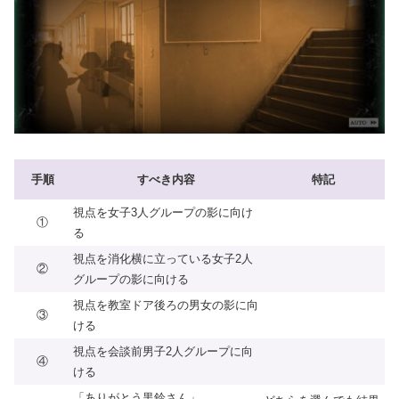
手順
すべき内容
特記
視点を女子3人グループの影に向け
①
る
視点を消化横に立っている女子2人
②
グループの影に向ける
視点を教室ドア後ろの男女の影に向
③
ける
視点を会談前男子2人グループに向
④
ける
「ありがとう黒鈴さん」