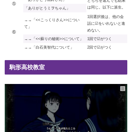
どちらを選んでも結果
⑤
は同じ。以下に派生。
「ありがとうミヲちゃん」
1回選択後は、他の会
→→「<<こっくりさん>>につい
話に☑をいれないと進
て」
めない。
⑥
→→「<<蘇りの秘術>>について」
1回で☑がつく
→→「白石美智代について」
2回で☑がつく
駒形高校教室