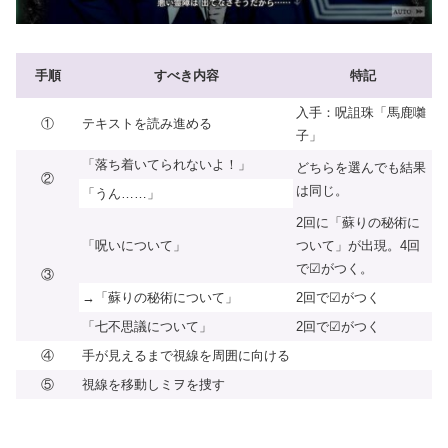
手順
すべき内容
特記
入手：呪詛珠「馬鹿囃
①
テキストを読み進める
子」
「落ち着いてられないよ！」
どちらを選んでも結果
②
は同じ。
「うん……」
2回に「蘇りの秘術に
「呪いについて」
ついて」が出現。4回
で☑がつく。
③
→「蘇りの秘術について」
2回で☑がつく
「七不思議について」
2回で☑がつく
④
手が見えるまで視線を周囲に向ける
⑤
視線を移動しミヲを捜す