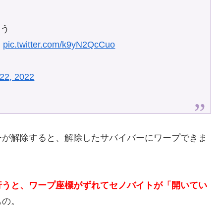
ょう
る
pic.twitter.com/k9yN2QcCuo
22, 2022
ーが解除すると、解除したサバイバーにワープできま
行うと、ワープ座標がずれてセノバイトが「開いてい
もの。