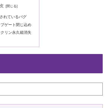
次
されているバグ
ープゲート閉じ込め
ンクリン永久箱消失