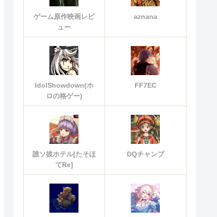
ゲーム原作映画レビ
aznana
ュー
IdolShowdown(ホ
FF7EC
ロの格ゲー)
誰ソ彼ホテル[たそほ
DQチャンプ
てRe]