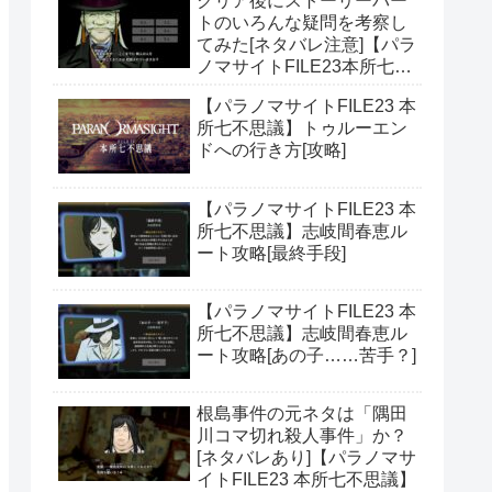
クリア後にストーリーパー
トのいろんな疑問を考察し
てみた[ネタバレ注意]【パラ
ノマサイトFILE23本所七不
思議】
【パラノマサイトFILE23 本
所七不思議】トゥルーエン
ドへの行き方[攻略]
【パラノマサイトFILE23 本
所七不思議】志岐間春恵ル
ート攻略[最終手段]
【パラノマサイトFILE23 本
所七不思議】志岐間春恵ル
ート攻略[あの子……苦手？]
根島事件の元ネタは「隅田
川コマ切れ殺人事件」か？
[ネタバレあり]【パラノマサ
イトFILE23 本所七不思議】