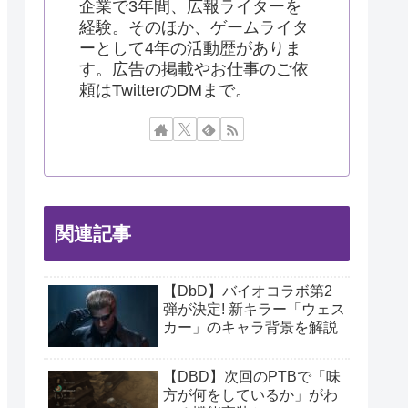
企業で3年間、広報ライターを
経験。そのほか、ゲームライタ
ーとして4年の活動歴がありま
す。広告の掲載やお仕事のご依
頼はTwitterのDMまで。
関連記事
【DbD】バイオコラボ第2
弾が決定! 新キラー「ウェス
カー」のキャラ背景を解説
【DBD】次回のPTBで「味
方が何をしているか」がわ