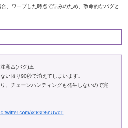
場合、ワープした時点で詰みのため、致命的なバグと
⚠️(バグ)⚠️
ない限り90秒で消えてしまいます。
なり、チェーンハンティングも発生しないので完
ic.twitter.com/xOGD5nUVcT