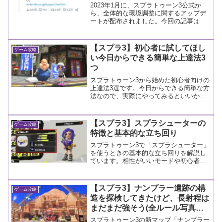
そう
2023年1月に、スプラトゥーン3公式か
ら、全体的な環境調整に関するアップデ
ートが配布されました。今回の記事はそ
の内容について。
【スプラ3】初心者に試してほし
ゲーム攻略
い今日からできる簡単な上達法3
つ
スプラトゥーン3から始めた初心者向けの
上達法3選です。今日からできる簡単な方
法なので、実際にやってみるといいかも
しれません。
【スプラ3】スプラシューターの
ゲーム攻略
特徴と基本的な立ち回り
スプラトゥーン3で「スプラシューター」
を使うときの基本的な立ち回りを解説し
ています。相性がいいモードや初心者向
けかどうかも合わせて解説していますの
で、参考にしてみるといいかもしれませ
ん。
【スプラ3】ナンプラー遺跡の構
ゲーム攻略
造を探検してきたけど、長射程は
まだまだ強そう(全ルール写真あ
り)
スプラトゥーン3の新マップ「ナンプラー