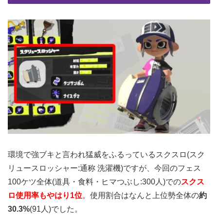
環境で強ブキと言われ猛威をふるっているスクスロ(スク
リュースロッシャー:通称 洗濯機)ですが、今回のフェス
100ケツ全体(道具・食料・ヒマつぶし:300人)での
スクス
ロ使用率もやはり1位
。使用割合はなんと上位勢全体の
約
30.3%
(91人)でした。