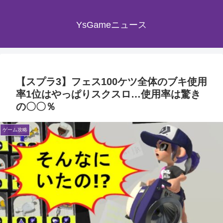
YsGameニュース
【スプラ3】フェス100ケツ全体のブキ使用
率1位はやっぱりスクスロ…使用率は驚き
の〇〇％
ゲーム攻略