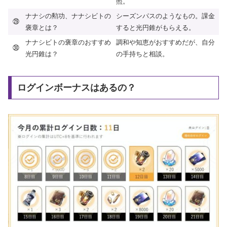
照。
ナナシの勲功、ナナシビトの
シーズンパスのようなもの。課金
㉙
褒章とは？
すると光円錐がもらえる。
ナナシビトの褒章のおすすめ
調和や知恵がおすすめだが、自分
㉚
光円錐は？
の手持ちと相談。
ログインボーナスはあるの？