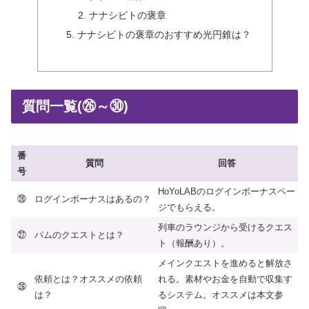
ナナシビトの褒章
ナナシビトの褒章のおすすめ光円錐は？
質問一覧(㉖～㉚)
番
質問
回答
号
HoYoLABのログインボーナスペー
㉖
ログインボーナスはあるの？
ジでもらえる。
列車のラウンジから受けるクエス
㉗
パムのクエストとは？
ト（報酬あり）。
メインクエストを進めると解放さ
依頼とは？オススメの依頼
れる。素材やお金を自動で収集す
㉘
は？
るシステム。オススメは本文参