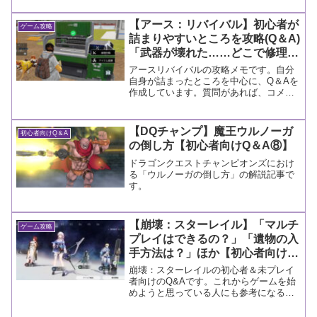
ト欄に書き込んでもらえると嬉しいで
す。
【アース：リバイバル】初心者が
ゲーム攻略
詰まりやすいところを攻略(Q＆A)
「武器が壊れた……どこで修理す
るの？」ほか【Part.001】
アースリバイバルの攻略メモです。自分
自身が詰まったところを中心に、Q＆Aを
作成しています。質問があれば、コメン
トに書き込んでもらうと調べます！
【DQチャンプ】魔王ウルノーガ
初心者向けQ＆A
の倒し方【初心者向けQ＆A⑧】
ドラゴンクエストチャンピオンズにおけ
る「ウルノーガの倒し方」の解説記事で
す。
【崩壊：スターレイル】「マルチ
ゲーム攻略
プレイはできるの？」「遺物の入
手方法は？」ほか【初心者向けQ
＆A】
崩壊：スターレイルの初心者＆未プレイ
者向けのQ&Aです。これからゲームを始
めようと思っている人にも参考になると
思います。質問があればコメント欄に書
き込んでもらえると嬉しいです。