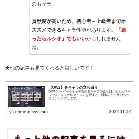
のもザラ。
貢献度が高いため、初心者～上級者までオ
ススメできる
キャラ性能があります。
「迷
ったらルシオ」でもいい
かもしれません
ね。
★他の記事も見てくれると嬉しいです！
【OW2】各キャラの立ち回り
OW2(オーバーウォッチ2)の各キャラの立ち回りまとめペー
ジです。キャラのアイコンを押すと、対象のキャラのペー
ジにジャンプします。
2022.11.12
ys-game-news.com