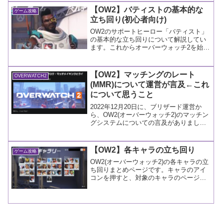
い。
【OW2】バティストの基本的な
ゲーム攻略
立ち回り(初心者向け)
OW2のサポートヒーロー「バティスト」
の基本的な立ち回りについて解説してい
ます。これからオーバーウォッチ2を始め
る初心者向けの記事ですので、悪しから
ずご容赦ください。
【OW2】マッチングのレート
OVERWATCH2
(MMR)について運営が言及←これ
について思うこと
2022年12月20日に、ブリザード運営か
ら、OW2(オーバーウォッチ2)のマッチン
グシステムについての言及がありまし
た。これについての感想記事です。
【OW2】各キャラの立ち回り
ゲーム攻略
OW2(オーバーウォッチ2)の各キャラの立
ち回りまとめページです。キャラのアイ
コンを押すと、対象のキャラのページに
ジャンプします。