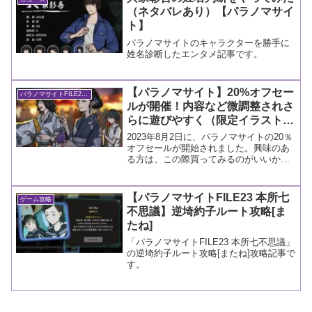
（ネタバレあり）【パラノマサイ
ト】
パラノマサイトのキャラクターを勝手に
姓名診断したエンタメ記事です。
【パラノマサイト】20%オフセー
パラノマサイトFILE23本所七不思議
ルが開催！内容など微調整されさ
らに遊びやすく（限定イラストや
ストーリーも公開中）
2023年8月2日に、パラノマサイトの20％
オフセールが開始されました。興味のあ
る方は、この際買ってみるのがいいか
も、という話。限定公開イラストやスト
ーリーについても触れています。
【パラノマサイトFILE23 本所七
ゲーム攻略
不思議】逆埼約子ルート攻略[ま
たね]
「パラノマサイトFILE23 本所七不思議」
の逆埼約子ルート攻略[またね]攻略記事で
す。