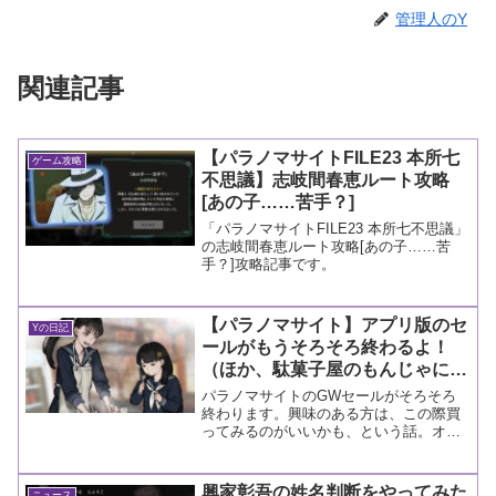
管理人のY
関連記事
【パラノマサイトFILE23 本所七
ゲーム攻略
不思議】志岐間春恵ルート攻略
[あの子……苦手？]
「パラノマサイトFILE23 本所七不思議」
の志岐間春恵ルート攻略[あの子……苦
手？]攻略記事です。
【パラノマサイト】アプリ版のセ
Yの日記
ールがもうそろそろ終わるよ！
（ほか、駄菓子屋のもんじゃにつ
いて思うこと）
パラノマサイトのGWセールがそろそろ
終わります。興味のある方は、この際買
ってみるのがいいかも、という話。オマ
ケでもんじゃ焼きの話なんかも書いてま
す。
興家彰吾の姓名判断をやってみた
ニュース