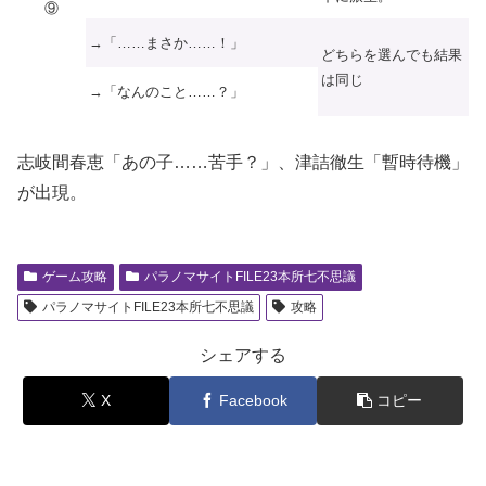
⑨
→「……まさか……！」
どちらを選んでも結果
は同じ
→「なんのこと……？」
志岐間春恵「あの子……苦手？」、津詰徹生「暫時待機」
が出現。
ゲーム攻略
パラノマサイトFILE23本所七不思議
パラノマサイトFILE23本所七不思議
攻略
シェアする
X
Facebook
コピー