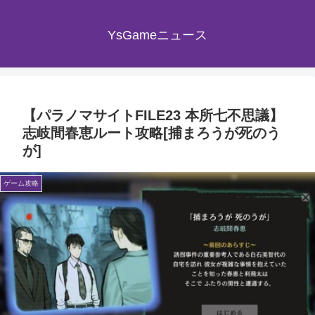
YsGameニュース
【パラノマサイトFILE23 本所七不思議】
志岐間春恵ルート攻略[捕まろうが死のう
が]
ゲーム攻略