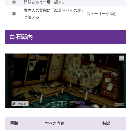
④
津詰ともう一度「話す」
案内人の質問に「駄菓子せんの屋」
⑤
ストーリーが進む
と答える
白石邸内
手順
すべき内容
特記