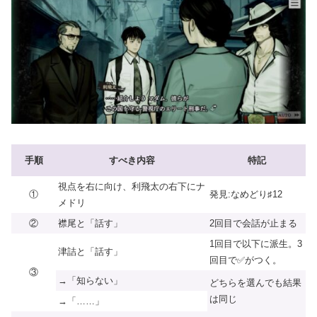
手順
すべき内容
特記
視点を右に向け、利飛太の右下にナ
①
発見:なめどり♯12
メドリ
②
襟尾と「話す」
2回目で会話が止まる
1回目で以下に派生。3
津詰と「話す」
回目で✅がつく。
③
→「知らない」
どちらを選んでも結果
は同じ
→「……」