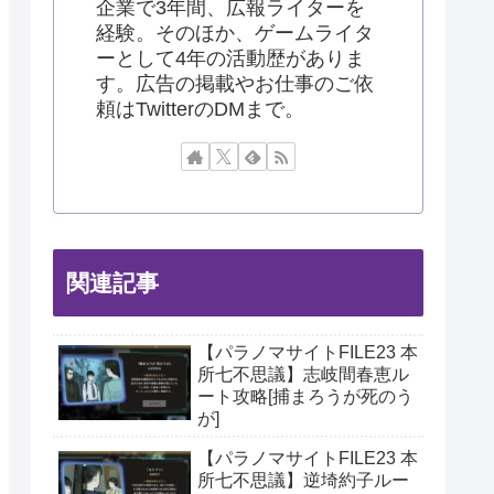
企業で3年間、広報ライターを
経験。そのほか、ゲームライタ
ーとして4年の活動歴がありま
す。広告の掲載やお仕事のご依
頼はTwitterのDMまで。
関連記事
【パラノマサイトFILE23 本
所七不思議】志岐間春恵ル
ート攻略[捕まろうが死のう
が]
【パラノマサイトFILE23 本
所七不思議】逆埼約子ルー