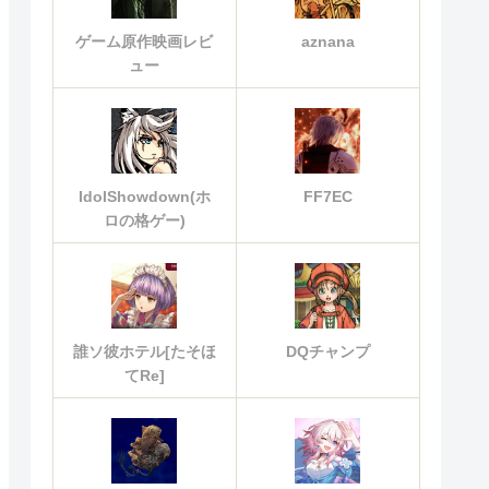
ゲーム原作映画レビ
aznana
ュー
IdolShowdown(ホ
FF7EC
ロの格ゲー)
誰ソ彼ホテル[たそほ
DQチャンプ
てRe]