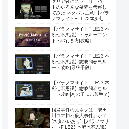
クリア後にストーリーパー
トのいろんな疑問を考察し
てみた[ネタバレ注意]【パラ
ノマサイトFILE23本所七不
思議】
【パラノマサイトFILE23 本
所七不思議】トゥルーエン
ドへの行き方[攻略]
【パラノマサイトFILE23 本
所七不思議】志岐間春恵ル
ート攻略[最終手段]
【パラノマサイトFILE23 本
所七不思議】志岐間春恵ル
ート攻略[あの子……苦手？]
根島事件の元ネタは「隅田
川コマ切れ殺人事件」か？
[ネタバレあり]【パラノマサ
イトFILE23 本所七不思議】