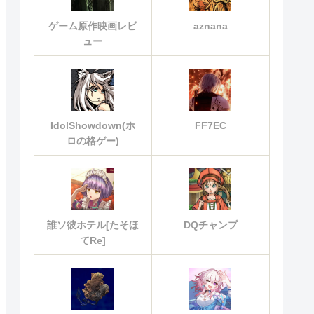
ゲーム原作映画レビ
aznana
ュー
IdolShowdown(ホ
FF7EC
ロの格ゲー)
誰ソ彼ホテル[たそほ
DQチャンプ
てRe]