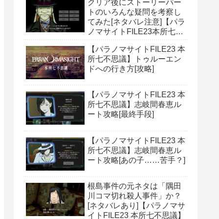
クリア後にストーリーパー
トのいろんな疑問を考察し
てみた[ネタバレ注意]【パラ
ノマサイトFILE23本所七不
思議】
【パラノマサイトFILE23 本
所七不思議】トゥルーエン
ドへの行き方[攻略]
【パラノマサイトFILE23 本
所七不思議】志岐間春恵ル
ート攻略[最終手段]
【パラノマサイトFILE23 本
所七不思議】志岐間春恵ル
ート攻略[あの子……苦手？]
根島事件の元ネタは「隅田
川コマ切れ殺人事件」か？
[ネタバレあり]【パラノマサ
イトFILE23 本所七不思議】