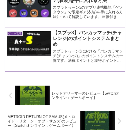
ア(衣装)を手に入れる方法
スプラトゥーン3のアプリ連携機能「ゲソ
タウン」で限定ギア(衣装)を手に入れる方
法について解説しています。画像付きで
説明しているので、まったくわからない
人も参考にしてみるといいかもしれませ
ん。
【スプラ3】バンカラマッチ(チャ
ゲーム攻略
レンジ)のポイントシステムまと
め
スプラトゥーン3における「バンカラマッ
チ(チャレンジ)」のポイントシステムの一
覧です。消費ポイントと獲得ポイントに
ついてまとめています。
レッドアリーマーのレビュー【Switchオ
ンライン：ゲームボーイ】
METROID RETURN OF SAMUS(メトロ
イド・リターン・オブ・サムス)のレビュ
ー【Switchオンライン：ゲームボーイ】