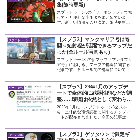
集(随時更新)
スプラトゥーン3の「サーモンラン」で知
ってくと便利な小ネタをまとめていま
す。新しい情報が入り次第、随時更新し
ていく予定です。
【スプラ3】マンタマリア号は奇
スプラトゥーン3
襲～短射程が活躍できるマップだ
った(全ルール写真あり)
スプラトゥーン3の新マップ「マンタマリ
ア号」における、マップの構造に関する
記事です。各ルールでの構造について
も、思ったことを記載しています。
【スプラ3】23年1月のアップデ
ゲーム攻略
ートで全体的に武器性能などが調
整……環境は依然として変わらな
そう
2023年1月に、スプラトゥーン3公式か
ら、全体的な環境調整に関するアップデ
ートが配布されました。今回の記事はそ
の内容について。
【スプラ3】ゲソタウンで限定ギ
ゲーム攻略