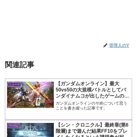
管理人のY
関連記事
【ガンダムオンライン】最大
ニュース
50vs50の大規模バトルとしてバ
ンダイナムコが出したゲームのサ
終について思うこと
ガンダムオンラインのサ終について思う
ことを書き綴った記事です。
【シン・クロニクル】最終章(第6
Yの日記
階層)まで遊んだ結果FF10をプレ