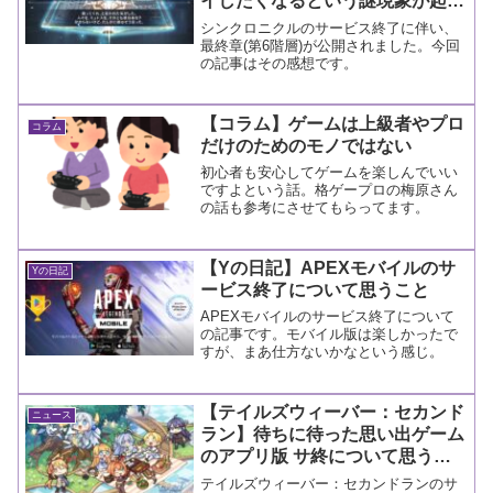
イしたくなるという謎現象が起こ
りました
シンクロニクルのサービス終了に伴い、
最終章(第6階層)が公開されました。今回
の記事はその感想です。
【コラム】ゲームは上級者やプロ
コラム
だけのためのモノではない
初心者も安心してゲームを楽しんでいい
ですよという話。格ゲープロの梅原さん
の話も参考にさせてもらってます。
【Yの日記】APEXモバイルのサ
Yの日記
ービス終了について思うこと
APEXモバイルのサービス終了について
の記事です。モバイル版は楽しかったで
すが、まあ仕方ないかなという感じ。
【テイルズウィーバー：セカンド
ニュース
ラン】待ちに待った思い出ゲーム
のアプリ版 サ終について思うこ
と
テイルズウィーバー：セカンドランのサ