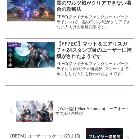
黒のワルツ戦がクリアできない場
合の攻略法
FFEC(ファイナルファンタジーエバーク
ライシス)で、黒のワルツ戦がクリアでき
ない人向けの攻略記事です。
【FF7EC】マット＆エアリスガ
ニュース
チャ24スタンプ目のユーザーに補
填がされたようです
FFEC(ファイナルファンタジーエバーク
ライシス)のガチャ補填が、2シートまで
全回しした人にも行われたようです！ヨ
カッタヨカッタ。
【Yの日記】Nier:Automata(ニーアオート
マタ)1話の感想
【DBDM】ユーザーアンケート(23.1.15)