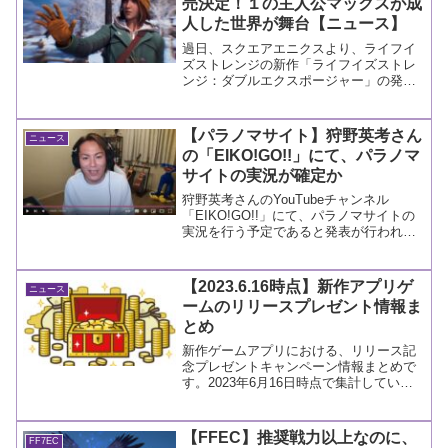
売決定！１の主人公マックスが成
人した世界が舞台【ニュース】
過日、スクエアエニクスより、ライフイ
ズストレンジの新作「ライフイズストレ
ンジ：ダブルエクスポージャー」の発売
が、ニュースリリースにて発表されまし
た。その情報詳細です。
【パラノマサイト】狩野英考さん
ニュース
の「EIKO!GO!!」にて、パラノマ
サイトの実況が確定か
狩野英考さんのYouTubeチャンネル
「EIKO!GO!!」にて、パラノマサイトの
実況を行う予定であると発表が行われま
した。
【2023.6.16時点】新作アプリゲ
ニュース
ームのリリースプレゼント情報ま
とめ
新作ゲームアプリにおける、リリース記
念プレゼントキャンペーン情報まとめで
す。2023年6月16日時点で集計していま
す。
【FFEC】推奨戦力以上なのに、
FF7EC