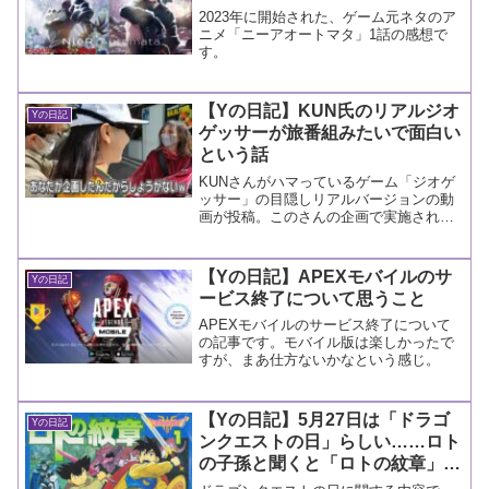
2023年に開始された、ゲーム元ネタのア
ニメ「ニーアオートマタ」1話の感想で
す。
【Yの日記】KUN氏のリアルジオ
Yの日記
ゲッサーが旅番組みたいで面白い
という話
KUNさんがハマっているゲーム「ジオゲ
ッサー」の目隠しリアルバージョンの動
画が投稿。このさんの企画で実施された
らしいですが、これが思いのほか面白か
ったという話。
【Yの日記】APEXモバイルのサ
Yの日記
ービス終了について思うこと
APEXモバイルのサービス終了について
の記事です。モバイル版は楽しかったで
すが、まあ仕方ないかなという感じ。
【Yの日記】5月27日は「ドラゴ
Yの日記
ンクエストの日」らしい……ロト
の子孫と聞くと「ロトの紋章」を
読みたくなるね