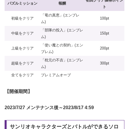
初回クリア獲得ポイン
パズルミッション
報酬
ト
「竜の真恵」(エンブレ
初級をクリア
100pt
ム)
「部隊の投入」(エンブレ
中級をクリア
150pt
ム)
「使い魔との契約」(エン
上級をクリア
200pt
ブレム)
「枕元の不吉」(エンブレ
超級をクリア
300pt
ム)
全てをクリア
プレミアムオーブ
【開催期間】
2023/7/27 メンテナンス後～2023/8/17 4:59
サンリオキャラクターズとバトルができるソロ