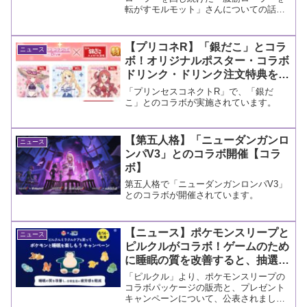
転がすモルモット」さんについての話題
です。
【プリコネR】「銀だこ」とコラ
ニュース
ボ！オリジナルポスター・コラボ
ドリンク・ドリンク注文特典をご
紹介【コラボ情報】
「プリンセスコネクトR」で、「銀だ
こ」とのコラボが実施されています。
【第五人格】「ニューダンガンロ
ニュース
ンパV3」とのコラボ開催【コラ
ボ】
第五人格で「ニューダンガンロンパV3」
とのコラボが開催されています。
【ニュース】ポケモンスリープと
ニュース
ピルクルがコラボ！ゲームのため
に睡眠の質を改善すると、抽選で
プレゼントがもらえる！？
「ピルクル」より、ポケモンスリープの
コラボパッケージの販売と、プレゼント
キャンペーンについて、公表されまし