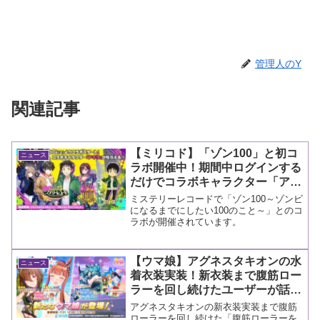
管理人のY
関連記事
【ミリコド】「ゾン100」と初コ
ニュース
ラボ開催中！期間中ログインする
だけでコラボキャラクター「アキ
ラ」がゲットできるチャンス！
ミステリーレコードで「ゾン100～ゾンビ
【コラボ情報】
になるまでにしたい100のこと～」とのコ
ラボが開催されています。
【ウマ娘】アグネスタキオンの水
ニュース
着衣装実装！新衣装まで腹筋ロー
ラーを回し続けたユーザーが話題
に
アグネスタキオンの新衣装実装まで腹筋
ローラーを回し続けた「腹筋ローラーを