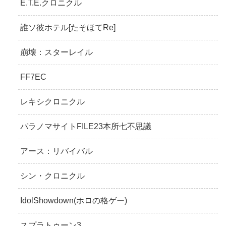
E.T.E.クロニクル
誰ソ彼ホテル[たそほてRe]
崩壊：スターレイル
FF7EC
レキシクロニクル
パラノマサイトFILE23本所七不思議
アース：リバイバル
シン・クロニクル
IdolShowdown(ホロの格ゲー)
スプラトゥーン3