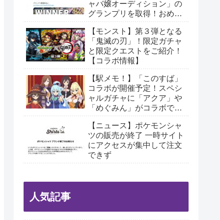
ャバ嬢オーディション」の
グランプリを取得！おめで
とうございます！
【モンスト】第３弾となる
「鬼滅の刃」！限定ガチャ
と限定クエストをご紹介！
【コラボ情報】
【駅メモ！】「このすば」
コラボが開催予定！スペシ
ャルガチャに「アクア」や
「めぐみん」がコラボでん
こになって登場【コラボ情
【ニュース】ポケモンシャ
報】
ツの販売が終了 一時サイト
にアクセスが集中して注文
できず
人気記事