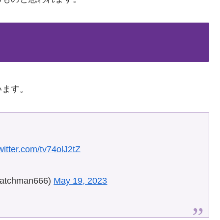
います。
。
twitter.com/tv74olJ2tZ
chman666)
May 19, 2023