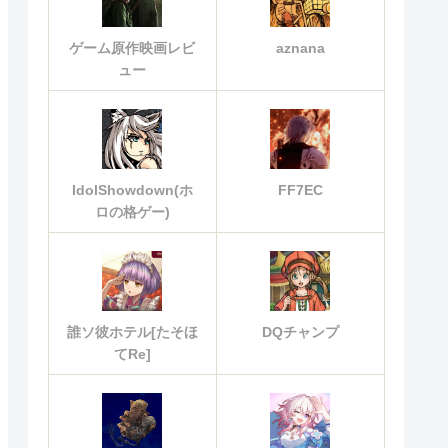
ゲーム原作映画レビ
aznana
ュー
IdolShowdown(ホ
FF7EC
ロの格ゲー)
誰ソ彼ホテル[たそほ
DQチャンプ
てRe]