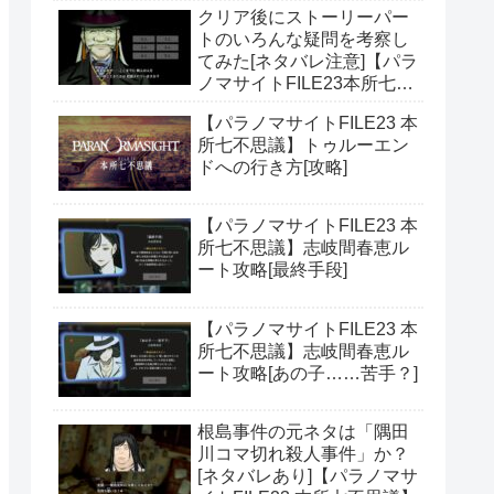
クリア後にストーリーパー
トのいろんな疑問を考察し
てみた[ネタバレ注意]【パラ
ノマサイトFILE23本所七不
思議】
【パラノマサイトFILE23 本
所七不思議】トゥルーエン
ドへの行き方[攻略]
【パラノマサイトFILE23 本
所七不思議】志岐間春恵ル
ート攻略[最終手段]
【パラノマサイトFILE23 本
所七不思議】志岐間春恵ル
ート攻略[あの子……苦手？]
根島事件の元ネタは「隅田
川コマ切れ殺人事件」か？
[ネタバレあり]【パラノマサ