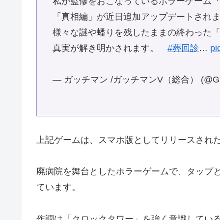
私が監修をおこなっているホラーゲーム
「真相編」が近日追加アップデートされ
様々な謎や蟠りを残したままの終わった
真実が解き明かされます。
#葬回診
…
pi
— ガッチマン /ガッチマンV（総合） (@Gat
上記ゲームは、スマホ版としてリリースされた
廃病院を舞台としたホラーゲームで、タップ
ています。
作調は「クロックタワー」を強く意識してい