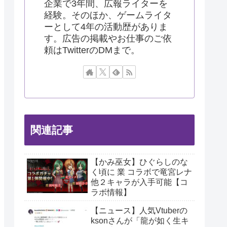
企業で3年間、広報ライターを
経験。そのほか、ゲームライタ
ーとして4年の活動歴がありま
す。広告の掲載やお仕事のご依
頼はTwitterのDMまで。
関連記事
【かみ巫女】ひぐらしのな
く頃に 業 コラボで竜宮レナ
他２キャラが入手可能【コ
ラボ情報】
【ニュース】人気Vtuberの
ksonさんが「龍が如く生キ