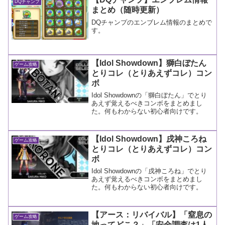
DQチャンプ
まとめ（随時更新）
DQチャンプのエンブレム情報のまとめで
す。
【Idol Showdown】獅白ぼたん
ゲーム攻略
とりコレ（とりあえずコレ）コン
ボ
Idol Showdownの「獅白ぼたん」でとり
あえず覚えるべきコンボをまとめまし
た。何もわからない初心者向けです。
【Idol Showdown】戌神ころね
ゲーム攻略
とりコレ（とりあえずコレ）コン
ボ
Idol Showdownの「戌神ころね」でとり
あえず覚えるべきコンボをまとめまし
た。何もわからない初心者向けです。
【アース：リバイバル】「窒息の
ゲーム攻略
地ってどこ？」「安全調査は1人