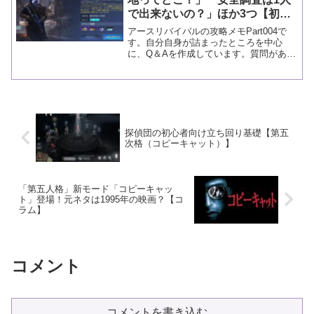
で出来ないの？」ほか3つ【初心
者が詰まりやすいところを攻略(Q
アースリバイバルの攻略メモPart004で
＆A)Part.004】
す。自分自身が詰まったところを中心
に、Q＆Aを作成しています。質問があれ
ば、コメントに書き込んでもらうと調べ
ます！
探偵団の初心者向け立ち回り基礎【第五
次格（コピーキャット）】
「第五人格」新モード「コピーキャッ
ト」登場！元ネタは1995年の映画？【コ
ラム】
コメント
コメントを書き込む