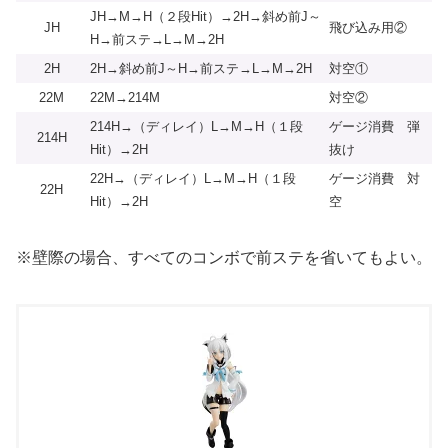
JH→M→H（２段Hit）→2H→斜め前J～
JH
飛び込み用②
H→前ステ→L→M→2H
2H
2H→斜め前J～H→前ステ→L→M→2H
対空①
22M
22M→214M
対空②
214H→（ディレイ）L→M→H（１段
ゲージ消費 弾
214H
Hit）→2H
抜け
22H→（ディレイ）L→M→H（１段
ゲージ消費 対
22H
Hit）→2H
空
※壁際の場合、すべてのコンボで前ステを省いてもよい。