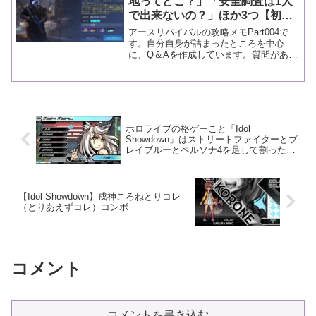
地ってどこ？」「安全調査は1人
で出来ないの？」ほか3つ【初心
者が詰まりやすいところを攻略(Q
アースリバイバルの攻略メモPart004で
＆A)Part.004】
す。自分自身が詰まったところを中心
に、Q＆Aを作成しています。質問があれ
ば、コメントに書き込んでもらうと調べ
ます！
ホロライブの格ゲーこと「Idol
Showdown」はストリートファイターとブ
レイブルーとペルソナ4を足して割ったよ
うな良ゲーでした
【Idol Showdown】戌神ころねとりコレ
（とりあえずコレ）コンボ
コメント
コメントを書き込む