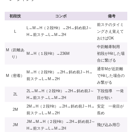
初段技
コンボ
備考
前ステのタイミ
L→M→H（２段Hit）→2H→斜め前J～
L
ングさえ覚えて
H→前ステ→L→M→2H
おけばOK
中距離牽制用
M（距離あ
M→H（１段Hit）→236M
初段がHitした場
り）
合に繋げる
通常Mが近距離
M→H（２段Hit）→2H→斜め前J～H→
M（密着）
でHitした場合の
前ステ→L→M→2H
み繋がる
2L→M→H（２段Hit）→2H→斜め前J～
下段指導 一発
2L
H→前ステ→L→M→2H
目が短い
2M→H（２段Hit）→2H→斜め前J～H→
安定 一発目が
2M
前ステ→L→M→2H
長め
JM→M→H（２段Hit）→2H→斜め前J～
JM
飛び込み用①
H→前ステ→L→M→2H