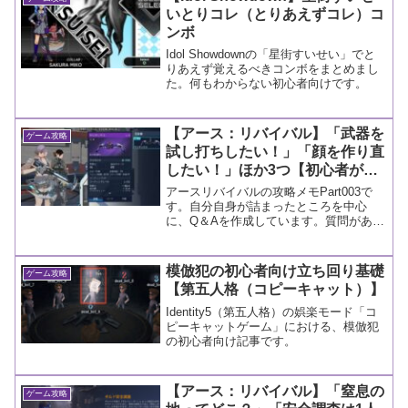
いとりコレ（とりあえずコレ）コ
ンボ
Idol Showdownの「星街すいせい」でと
りあえず覚えるべきコンボをまとめまし
た。何もわからない初心者向けです。
【アース：リバイバル】「武器を
ゲーム攻略
試し打ちしたい！」「顔を作り直
したい！」ほか3つ【初心者が詰
まりやすいところを攻略(Q＆
アースリバイバルの攻略メモPart003で
A)Part.003】
す。自分自身が詰まったところを中心
に、Q＆Aを作成しています。質問があれ
ば、コメントに書き込んでもらうと調べ
ます！
模倣犯の初心者向け立ち回り基礎
ゲーム攻略
【第五人格（コピーキャット）】
Identity5（第五人格）の娯楽モード「コ
ピーキャットゲーム」における、模倣犯
の初心者向け記事です。
【アース：リバイバル】「窒息の
ゲーム攻略