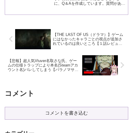
に、Q＆Aを作成しています。質問があれ
ば、コメントに書き込んでもらうと調べ
ます！
【THE LAST OF US（ドラマ）】ゲーム
にはなかったキャラごとの視点が追加さ
れているのは良いところ【１話レビュ
ー】
【悲報】超人気Vtuver名取さな氏、ゲー
ムの仕様トラップにより本名(Steamアカ
ウント名)バレしてしまう【パラノマサイ
ト実況】
コメント
コメントを書き込む