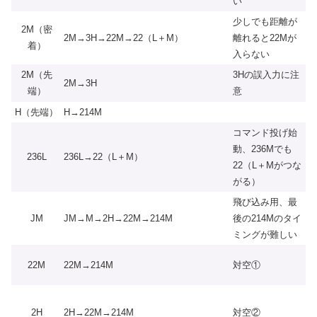
い
少しでも距離が
2M（密
2M→3H→22M→22（L＋M）
離れると22Mが
着）
入らない
2M（先
3Hの誤入力に注
2M→3H
端）
意
H（先端）
H→214M
コマンド投げ始
動、236Mでも
236L
236L→22（L＋M）
22（L＋Mがつな
がる）
飛び込み用、最
JM
JM→M→2H→22M→214M
後の214Mのタイ
ミングが難しい
22M
22M→214M
対空①
2H
2H→22M→214M
対空②