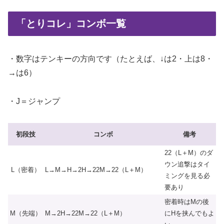
「とりコレ」コンボ一覧
・数字はテンキーの方向です（たとえば、↓は2・上は8・
→は6）
・J＝ジャンプ
初段技
コンボ
備考
22（L＋M）のダ
ウン追撃はタイ
L（密着）
L→M→H→2H→22M→22（L＋M）
ミングを見る必
要あり
密着時はMの後
M（先端）
M→2H→22M→22（L＋M）
にHを挟んでもよ