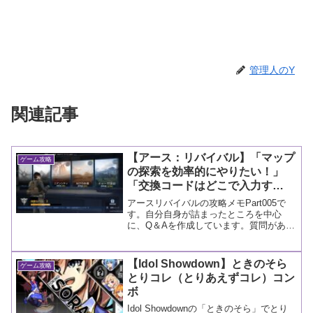
管理人のY
関連記事
【アース：リバイバル】「マップ
ゲーム攻略
の探索を効率的にやりたい！」
「交換コードはどこで入力す
る？」ほか3つ【初心者が詰まり
アースリバイバルの攻略メモPart005で
やすいところを攻略(Q＆
す。自分自身が詰まったところを中心
に、Q＆Aを作成しています。質問があれ
A)Part.005】
ば、コメントに書き込んでもらうと調べ
ます！
【Idol Showdown】ときのそら
ゲーム攻略
とりコレ（とりあえずコレ）コン
ボ
Idol Showdownの「ときのそら」でとり