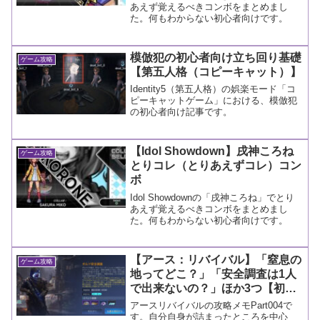
あえず覚えるべきコンボをまとめまし
た。何もわからない初心者向けです。
模倣犯の初心者向け立ち回り基礎
ゲーム攻略
【第五人格（コピーキャット）】
Identity5（第五人格）の娯楽モード「コ
ピーキャットゲーム」における、模倣犯
の初心者向け記事です。
【Idol Showdown】戌神ころね
ゲーム攻略
とりコレ（とりあえずコレ）コン
ボ
Idol Showdownの「戌神ころね」でとり
あえず覚えるべきコンボをまとめまし
た。何もわからない初心者向けです。
【アース：リバイバル】「窒息の
ゲーム攻略
地ってどこ？」「安全調査は1人
で出来ないの？」ほか3つ【初心
者が詰まりやすいところを攻略(Q
アースリバイバルの攻略メモPart004で
＆A)Part.004】
す。自分自身が詰まったところを中心