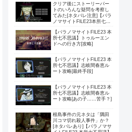
クリア後にストーリーパー
トのいろんな疑問を考察し
てみた[ネタバレ注意]【パラ
ノマサイトFILE23本所七不
思議】
【パラノマサイトFILE23 本
所七不思議】トゥルーエン
ドへの行き方[攻略]
【パラノマサイトFILE23 本
所七不思議】志岐間春恵ル
ート攻略[最終手段]
【パラノマサイトFILE23 本
所七不思議】志岐間春恵ル
ート攻略[あの子……苦手？]
根島事件の元ネタは「隅田
川コマ切れ殺人事件」か？
[ネタバレあり]【パラノマサ