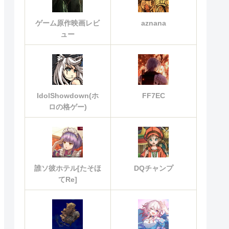
ゲーム原作映画レビ
aznana
ュー
IdolShowdown(ホ
FF7EC
ロの格ゲー)
誰ソ彼ホテル[たそほ
DQチャンプ
てRe]