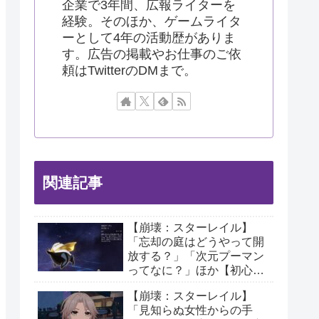
企業で3年間、広報ライターを
経験。そのほか、ゲームライタ
ーとして4年の活動歴がありま
す。広告の掲載やお仕事のご依
頼はTwitterのDMまで。
関連記事
【崩壊：スターレイル】
「忘却の庭はどうやって開
放する？」「次元プーマン
ってなに？」ほか【初心者
向けQ＆A③】
【崩壊：スターレイル】
「見知らぬ女性からの手