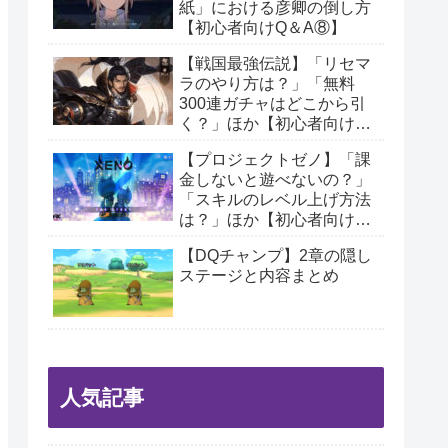
紙」における彦卿の倒し方
【初心者向けQ＆A⑧】
【戦国最強伝説】「リセマ
ラのやり方は？」「無料
300連ガチャはどこから引
く？」ほか【初心者向けQ
＆A】
【プロジェクトゼノ】「課
金しないと遊べないの？」
「スキルのレベル上げ方法
は？」ほか【初心者向けQ
＆A】
【DQチャンプ】2章の隠し
ステージと内容まとめ
人気記事