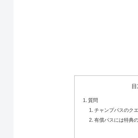
目
質問
チャンプパスのク
有償パスには特典