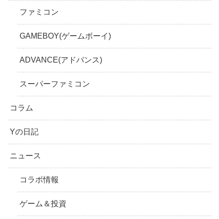
ファミコン
GAMEBOY(ゲームボーイ)
ADVANCE(アドバンス)
スーパーファミコン
コラム
Yの日記
ニュース
コラボ情報
ゲーム＆投資