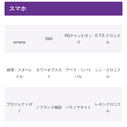
スマホ
DQチャンピオン
E.T.E.クロニク
DbD
ズ
ル
aznana
崩壊：スターレ
タワーオブスカ
アース：リバイ
シン・クロニク
イル
イ
バル
ル
プロジェクトゼ
レキシクロニク
ノフランド物語
パラノマサイト
ノ
ル