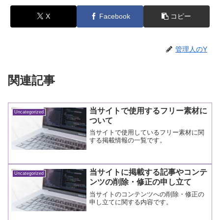
X
Facebook
コピー
管理人のY
関連記事
当サイトで使用するフリー素材に
Uncategorized
ついて
当サイトで使用しているフリー素材に関
する掲載情報の一覧です。
当サイトに掲載する記事やコンテ
Uncategorized
ンツの削除・修正の申し立て
当サイトのコンテンツへの削除・修正の
申し立てに関する内容です。