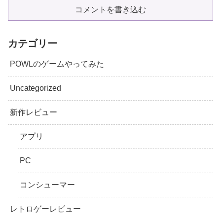
コメントを書き込む
カテゴリー
POWLのゲームやってみた
Uncategorized
新作レビュー
アプリ
PC
コンシューマー
レトロゲーレビュー