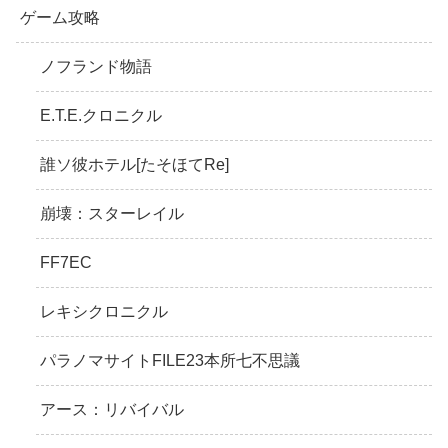
ゲーム攻略
ノフランド物語
E.T.E.クロニクル
誰ソ彼ホテル[たそほてRe]
崩壊：スターレイル
FF7EC
レキシクロニクル
パラノマサイトFILE23本所七不思議
アース：リバイバル