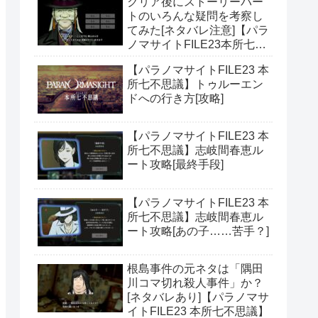
クリア後にストーリーパー
トのいろんな疑問を考察し
てみた[ネタバレ注意]【パラ
ノマサイトFILE23本所七不
思議】
【パラノマサイトFILE23 本
所七不思議】トゥルーエン
ドへの行き方[攻略]
【パラノマサイトFILE23 本
所七不思議】志岐間春恵ル
ート攻略[最終手段]
【パラノマサイトFILE23 本
所七不思議】志岐間春恵ル
ート攻略[あの子……苦手？]
根島事件の元ネタは「隅田
川コマ切れ殺人事件」か？
[ネタバレあり]【パラノマサ
イトFILE23 本所七不思議】