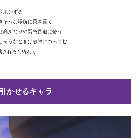
レポンする
きそうな場所に罠を置く
は高所どりや緊急回避に使う
しそうなときは敵陣につっこむ
壊されると終わり
引かせるキャラ