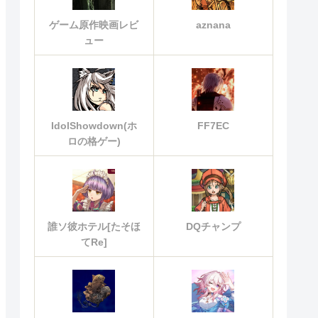
ゲーム原作映画レビ
aznana
ュー
IdolShowdown(ホ
FF7EC
ロの格ゲー)
誰ソ彼ホテル[たそほ
DQチャンプ
てRe]