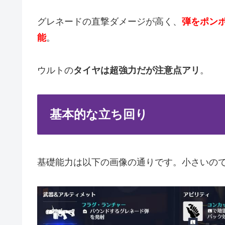
グレネードの直撃ダメージが高く、
弾をポン
能
。
ウルトの
タイヤは超強力だが注意点アリ
。
基本的な立ち回り
基礎能力は以下の画像の通りです。小さいの