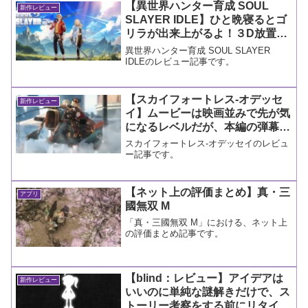
【異世界ハンター育成 SOUL
新作レビュー
SLAYER IDLE】ひと晩寝るとゴ
リラが出来上がるよ！３D放置と
いう新ジャンルだがツッコミどこ
異世界ハンター育成 SOUL SLAYER
ろ多し！【レビュー】
IDLEのレビュー記事です。
【スカイフォートレス-オデッセ
新作レビュー
イ】ムービーは映画並みで先が気
になるレベルだが、本編の弾幕ゲ
ーが難しすぎた【レビュー】
スカイフォートレス-オデッセイのレビュ
ー記事です。
【ネット上の評価まとめ】真・三
アプリ
國無双 M
「真・三國無双 M」における、ネット上
の評価まとめ記事です。
【blind：レビュー】アイデアは
新作レビュー
いいのに単純な謎解きだけで、ス
トーリー考察をする前にリタイア