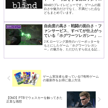
しました
blindのプレイレビューです。ゲームの面
白さや魅力だけでなく、不満だった点な
どもまとめています。
自由度の高さ・戦闘の面白さ・フ
新作レビュー
ァンサービス、すべてが仕上がっ
ている「ホグワーツレガシー」の
魅力に迫る
J.K.ローリング原作のハリーポッターを
もとにしたゲーム「ホグワーツレガシ
ー」の魅力を、ただひたすら伝える記事
です。
ゲーム実況者も使っている!?有料ゲーム
の最新作をお得に遊ぶ方法
【DbD】PTBでウェスカーを触ってきた
正直な感想