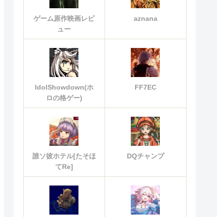
ゲーム原作映画レビ
aznana
ュー
IdolShowdown(ホ
FF7EC
ロの格ゲー)
誰ソ彼ホテル[たそほ
DQチャンプ
てRe]