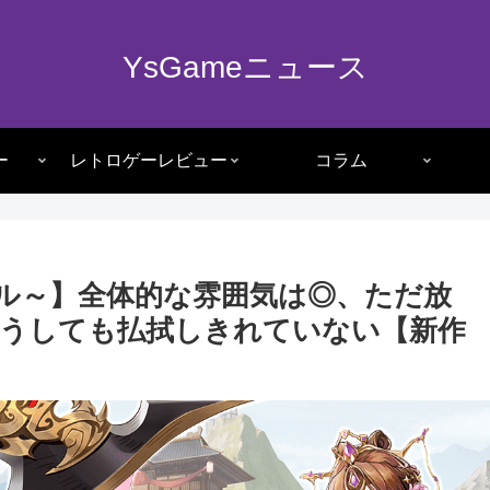
YsGameニュース
ー
レトロゲーレビュー
コラム
ル～】全体的な雰囲気は◎、ただ放
うしても払拭しきれていない【新作