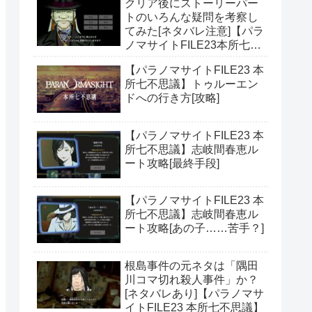
クリア後にストーリーパー
トのいろんな疑問を考察し
てみた[ネタバレ注意]【パラ
ノマサイトFILE23本所七不
思議】
【パラノマサイトFILE23 本
所七不思議】トゥルーエン
ドへの行き方[攻略]
【パラノマサイトFILE23 本
所七不思議】志岐間春恵ル
ート攻略[最終手段]
【パラノマサイトFILE23 本
所七不思議】志岐間春恵ル
ート攻略[あの子……苦手？]
根島事件の元ネタは「隅田
川コマ切れ殺人事件」か？
[ネタバレあり]【パラノマサ
イトFILE23 本所七不思議】