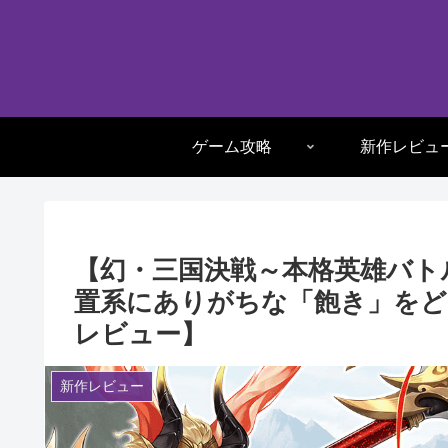
ゲーム攻略
新作レビュ
【幻・三国決戦～本格英雄バト
置系にありがちな「飽き」をど
レビュー】
新作レビュー