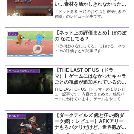
い…素材を活かしきれなかった感
が否めない作品【新作レビュー】
「ドット勇者 三時のおやつと昼寝付きの
冒険」のレビュー記事です。
【ネット上の評価まとめ】ぼのぼ
アプリ
の なにしてる？
「ぼのぼの なにしてる」における、ネッ
ト上の評価まとめ記事です。
【THE LAST OF US（ドラ
ゲーム原作映画レビュー
マ）】ゲームにはなかったキャラ
ごとの視点が追加されているのは
良いところ【１話レビュー】
THE LAST OF US（ドラマ）の１話レビ
ュー記事です。内容のまとめと、感想パ
ートにわけています。ゲームをやってい
るけどドラマを見るか迷っている方は参
考にしてみてください。
【ダークテイルズ 鏡と狂い姫(ダ
新作レビュー
ーク姫)：レビュー】AFKアリー
ナもろパクリだけど、世界観が童
話のため馴染みやすいのは◎