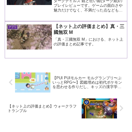
ダークテイルズ 鏡と狂い姫(ダーク姫)の
プレイレビューです。ゲームの面白さや
魅力だけでなく、不満だった点などもま
とめています。
【ネット上の評価まとめ】真・三
アプリ
國無双 M
「真・三國無双 M」における、ネット上
の評価まとめ記事です。
【PUI PUIモルカー モルグランプリ〜ぷ
いっとRPG〜】図鑑埋めは初代ポケモン
を思わせる作りだし、キッズの漢字学習
にはいいかも【レビュー】
【ネット上の評価まとめ】ウォークラフ
トランブル