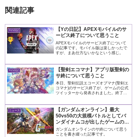
関連記事
【Yの日記】APEXモバイルのサ
Yの日記
ービス終了について思うこと
APEXモバイルのサービス終了について
の記事です。モバイル版は楽しかったで
すが、まあ仕方ないかなという感じ。
【聖剣エコマナ】アプリ版聖剣の
Yの日記
サ終について思うこと
本日、聖剣伝説エコーズオブマナ(聖剣エ
コマナ)のサービス終了が、ゲームの公式
ツイッターから発表されました。終了時
期は、2023年5月15日とのこと。
【ガンダムオンライン】最大
ニュース
50vs50の大規模バトルとしてバ
ンダイナムコが出したゲームのサ
終について思うこと
ガンダムオンラインのサ終について思う
ことを書き綴った記事です。