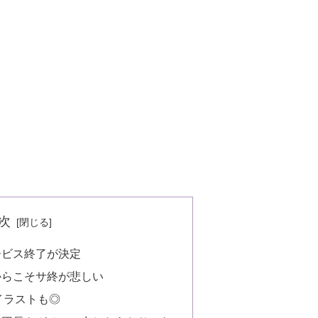
次
ービス終了が決定
からこそサ終が悲しい
イラストも◎