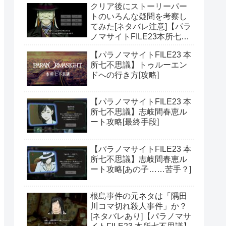
クリア後にストーリーパー
トのいろんな疑問を考察し
てみた[ネタバレ注意]【パラ
ノマサイトFILE23本所七不
思議】
【パラノマサイトFILE23 本
所七不思議】トゥルーエン
ドへの行き方[攻略]
【パラノマサイトFILE23 本
所七不思議】志岐間春恵ル
ート攻略[最終手段]
【パラノマサイトFILE23 本
所七不思議】志岐間春恵ル
ート攻略[あの子……苦手？]
根島事件の元ネタは「隅田
川コマ切れ殺人事件」か？
[ネタバレあり]【パラノマサ