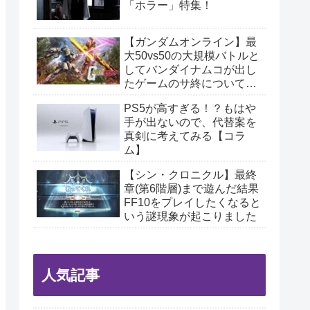
「ホラー」特集！
【ガンダムオンライン】最
大50vs50の大規模バトルと
してバンダイナムコが出し
たゲームのサ終について思
うこと
PS5が高すぎる！？もはや
手が出ないので、代替案を
真剣に考えてみる【コラ
ム】
【シン・クロニクル】最終
章(第6階層)まで遊んだ結果
FF10をプレイしたくなると
いう謎現象が起こりました
人気記事