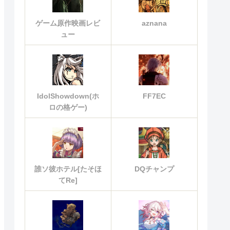
ゲーム原作映画レビ
aznana
ュー
IdolShowdown(ホ
FF7EC
ロの格ゲー)
誰ソ彼ホテル[たそほ
DQチャンプ
てRe]