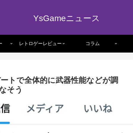
YsGameニュース
ー
レトロゲーレビュー
コラム
デートで全体的に武器性能などが調
なそう