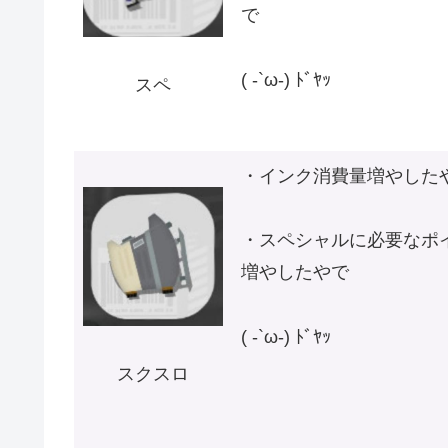
で
( -`ω-) ﾄﾞﾔｯ
スペ
・インク消費量増やした
・スペシャルに必要なポ
増やしたやで
( -`ω-) ﾄﾞﾔｯ
スクスロ