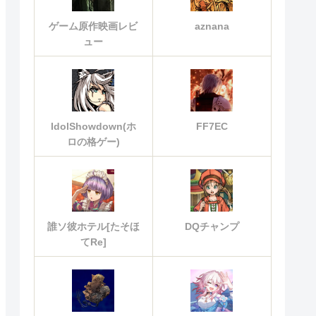
ゲーム原作映画レビ
aznana
ュー
IdolShowdown(ホ
FF7EC
ロの格ゲー)
誰ソ彼ホテル[たそほ
DQチャンプ
てRe]