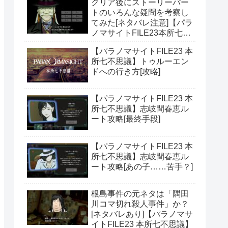
クリア後にストーリーパー
トのいろんな疑問を考察し
てみた[ネタバレ注意]【パラ
ノマサイトFILE23本所七不
思議】
【パラノマサイトFILE23 本
所七不思議】トゥルーエン
ドへの行き方[攻略]
【パラノマサイトFILE23 本
所七不思議】志岐間春恵ル
ート攻略[最終手段]
【パラノマサイトFILE23 本
所七不思議】志岐間春恵ル
ート攻略[あの子……苦手？]
根島事件の元ネタは「隅田
川コマ切れ殺人事件」か？
[ネタバレあり]【パラノマサ
イトFILE23 本所七不思議】