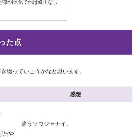
が微弱体化で他は修正なし
った点
書き綴っていこうかなと思います。
感想
！
違うソウジャナイ。
げたや