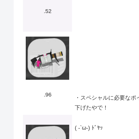
.52
.96
・スペシャルに必要なポ
下げたやで！
( -`ω-) ﾄﾞﾔｯ