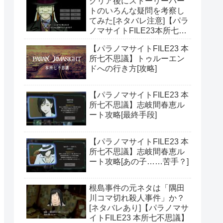
クリア後にストーリーパー
トのいろんな疑問を考察し
てみた[ネタバレ注意]【パラ
ノマサイトFILE23本所七不
思議】
【パラノマサイトFILE23 本
所七不思議】トゥルーエン
ドへの行き方[攻略]
【パラノマサイトFILE23 本
所七不思議】志岐間春恵ル
ート攻略[最終手段]
【パラノマサイトFILE23 本
所七不思議】志岐間春恵ル
ート攻略[あの子……苦手？]
根島事件の元ネタは「隅田
川コマ切れ殺人事件」か？
[ネタバレあり]【パラノマサ
イトFILE23 本所七不思議】