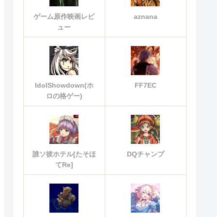
ゲーム原作映画レビ
aznana
ュー
IdolShowdown(ホ
FF7EC
ロの格ゲー)
誰ソ彼ホテル[たそほ
DQチャンプ
てRe]