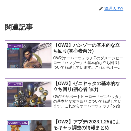
管理人のY
関連記事
【OW2】ハンゾーの基本的な立
ゲーム攻略
ち回り(初心者向け)
OW2(オーバーウォッチ2)のダメージヒー
ロー「ハンゾー」の基本的な立ち回りに
ついて解説しています。これからオーバ
ーウォッチ2を始める初心者向けの記事で
すので、悪しからずご容赦ください。
【OW2】ゼニヤッタの基本的な
ゲーム攻略
立ち回り(初心者向け)
OW2のサポートヒーロー「ゼニヤッタ」
の基本的な立ち回りについて解説してい
ます。これからオーバーウォッチ2を始め
る初心者向けの記事ですので、悪しから
ずご容赦ください。
【OW2】アプデ(2023.1.25)によ
OVERWATCH2
るキャラ調整の情報まとめ