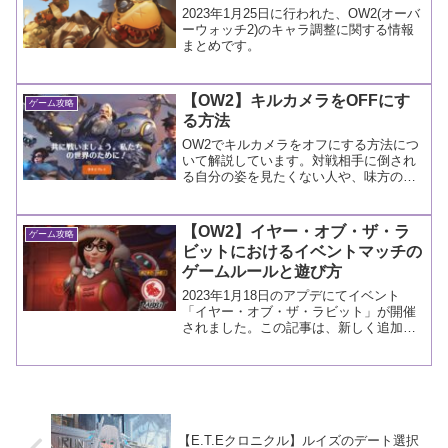
2023年1月25日に行われた、OW2(オーバ
ーウォッチ2)のキャラ調整に関する情報
まとめです。
【OW2】キルカメラをOFFにす
ゲーム攻略
る方法
OW2でキルカメラをオフにする方法につ
いて解説しています。対戦相手に倒され
る自分の姿を見たくない人や、味方の動
きを優先して把握したい人は設定すると
いいでしょう。
【OW2】イヤー・オブ・ザ・ラ
ゲーム攻略
ビットにおけるイベントマッチの
ゲームルールと遊び方
2023年1月18日のアプデにてイベント
「イヤー・オブ・ザ・ラビット」が開催
されました。この記事は、新しく追加さ
れたアーケードモード3つについての解説
記事です。
【E.T.Eクロニクル】ルイズのデート選択